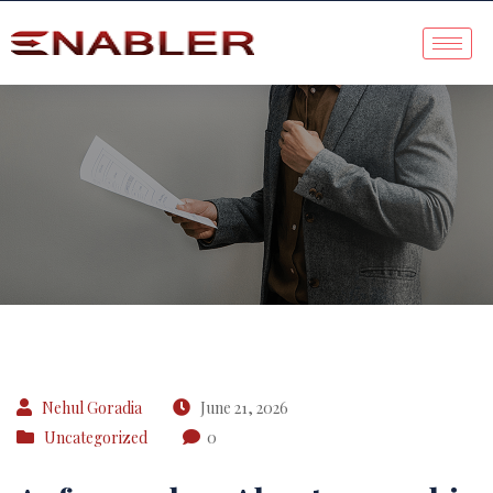
Case Study
Nehul Goradia
June 21, 2026
Uncategorized
0