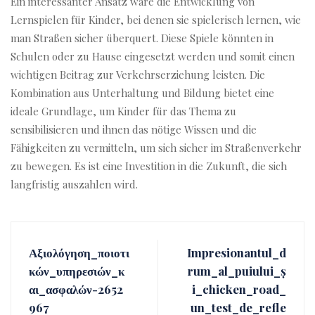
Ein interessanter Ansatz wäre die Entwicklung von
Lernspielen für Kinder, bei denen sie spielerisch lernen, wie
man Straßen sicher überquert. Diese Spiele könnten in
Schulen oder zu Hause eingesetzt werden und somit einen
wichtigen Beitrag zur Verkehrserziehung leisten. Die
Kombination aus Unterhaltung und Bildung bietet eine
ideale Grundlage, um Kinder für das Thema zu
sensibilisieren und ihnen das nötige Wissen und die
Fähigkeiten zu vermitteln, um sich sicher im Straßenverkehr
zu bewegen. Es ist eine Investition in die Zukunft, die sich
langfristig auszahlen wird.
Αξιολόγηση_ποιοτι
Impresionantul_d
κών_υπηρεσιών_κ
rum_al_puiului_ș
αι_ασφαλών-2652
i_chicken_road_
967
un_test_de_refle