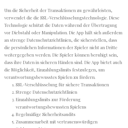
Um die Sicherheit der Transaktionen zu gewährleisten,
verwendet die
die SSL-Verschlüsselungstechnologie. Diese
Technologie schützt die Daten während der Übertragung
vor Diebstahl oder Manipulation. Die App hält sich außerdem
an strenge Datenschutzrichtlinien, die sicherstellen, dass
die persönlichen Informationen der Spieler nicht an Dritte
weitergegeben werden. Die Spieler können beruhigt sein,
dass ihre Daten in sicheren Händen sind. Die App bietet auch
die Möglichkeit, Einzahlungslimits festzulegen, um
verantwortungsbewusstes Spielen zu fördern.
SSL-Verschlüsselung für sichere Transaktionen
Strenge Datenschutzrichtlinien
Einzahlungslimits zur Förderung
verantwortungsbewussten Spielens
Regelmäßige Sicherheitsaudits
Zusammenarbeit mit vertrauenswürdigen