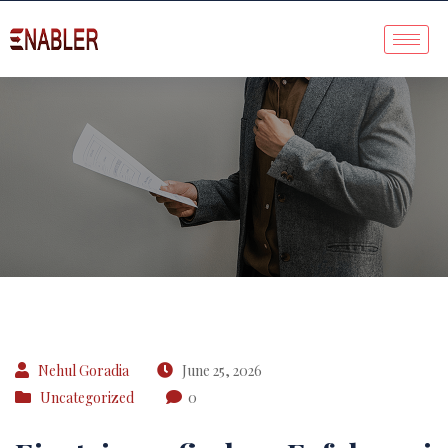
Case Study
Nehul Goradia
June 25, 2026
Uncategorized
0