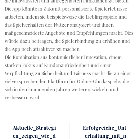
die innovativsten und aufregendsten Funktionen zu bieten.
Die App könnte in Zukunft personalisierte Spielerlebnisse
anbieten, indem sie beispielsweise die Lieblingsspiele und
das Spielverhalten der Nutzer analysiert und ihnen
maßgeschneiderte Angebote und Empfehlungen macht. Dies
würde dazu beitragen, die Spielerbindung zu erhöhen und
die App noch attraktiver zu machen.
Die Kombination aus kontinuierlicher Innovation, einem
starken Fokus auf Kundenzufriedenheit und einer
Verpflichtung zu Sicherheit und Fairness macht die
zu einer
vielversprechenden Plattform für Online-Glücksspiele, die
sich in den kommenden Jahren weiterentwickeln und
verbessern wird.
Aktuelle_Strategi
Erfolgreiche_Unt
en_zeigen_wie_d
erhaltung_mit_n