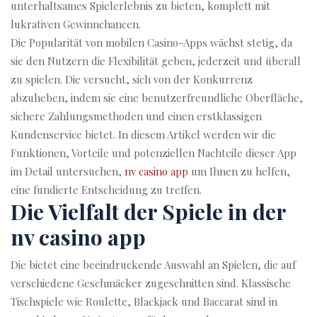
unterhaltsames Spielerlebnis zu bieten, komplett mit
lukrativen Gewinnchancen.
Die Popularität von mobilen Casino-Apps wächst stetig, da
sie den Nutzern die Flexibilität geben, jederzeit und überall
zu spielen. Die
versucht, sich von der Konkurrenz
abzuheben, indem sie eine benutzerfreundliche Oberfläche,
sichere Zahlungsmethoden und einen erstklassigen
Kundenservice bietet. In diesem Artikel werden wir die
Funktionen, Vorteile und potenziellen Nachteile dieser App
im Detail untersuchen,
nv casino app
um Ihnen zu helfen,
eine fundierte Entscheidung zu treffen.
Die Vielfalt der Spiele in der
nv casino app
Die
bietet eine beeindruckende Auswahl an Spielen, die auf
verschiedene Geschmäcker zugeschnitten sind. Klassische
Tischspiele wie Roulette, Blackjack und Baccarat sind in