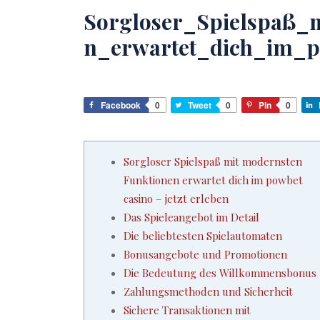
Sorgloser_Spielspaß_
n_erwartet_dich_im_p
Facebook
0
Tweet
0
Pin
0
Sorgloser Spielspaß mit modernsten
Funktionen erwartet dich im powbet
casino – jetzt erleben
Das Spieleangebot im Detail
Die beliebtesten Spielautomaten
Bonusangebote und Promotionen
Die Bedeutung des Willkommensbonus
Zahlungsmethoden und Sicherheit
Sichere Transaktionen mit