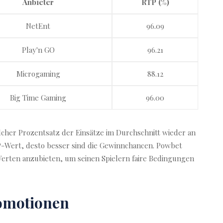
Anbieter
RTP (%)
NetEnt
96.09
Play'n GO
96.21
Microgaming
88.12
Big Time Gaming
96.00
cher Prozentsatz der Einsätze im Durchschnitt wieder an
TP-Wert, desto besser sind die Gewinnchancen. Powbet
Werten anzubieten, um seinen Spielern faire Bedingungen
omotionen