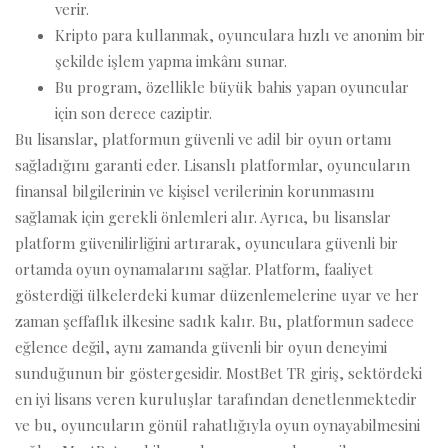
verir.
Kripto para kullanmak, oyunculara hızlı ve anonim bir
şekilde işlem yapma imkânı sunar.
Bu program, özellikle büyük bahis yapan oyuncular
için son derece caziptir.
Bu lisanslar, platformun güvenli ve adil bir oyun ortamı
sağladığını garanti eder. Lisanslı platformlar, oyuncuların
finansal bilgilerinin ve kişisel verilerinin korunmasını
sağlamak için gerekli önlemleri alır. Ayrıca, bu lisanslar
platform güvenilirliğini artırarak, oyunculara güvenli bir
ortamda oyun oynamalarını sağlar. Platform, faaliyet
gösterdiği ülkelerdeki kumar düzenlemelerine uyar ve her
zaman şeffaflık ilkesine sadık kalır. Bu, platformun sadece
eğlence değil, aynı zamanda güvenli bir oyun deneyimi
sunduğunun bir göstergesidir. MostBet TR giriş, sektördeki
en iyi lisans veren kuruluşlar tarafından denetlenmektedir
ve bu, oyuncuların gönül rahatlığıyla oyun oynayabilmesini