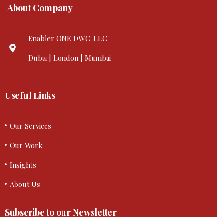
About Company
Enabler ONE DWC-LLC
Dubai | London | Mumbai
Useful Links
Our Services
Our Work
Insights
About Us
Subscribe to our Newsletter