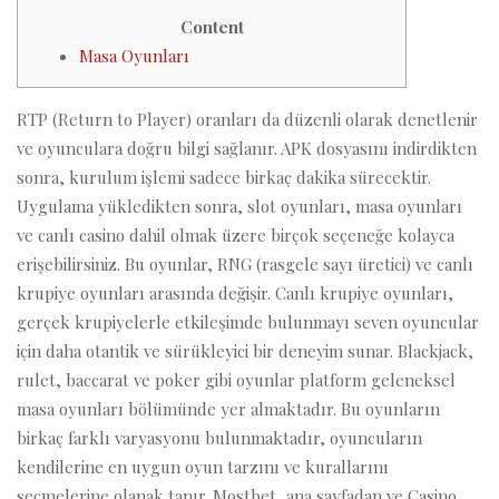
Content
Masa Oyunları
RTP (Return to Player) oranları da düzenli olarak denetlenir
ve oyunculara doğru bilgi sağlanır. APK dosyasını indirdikten
sonra, kurulum işlemi sadece birkaç dakika sürecektir.
Uygulama yükledikten sonra, slot oyunları, masa oyunları
ve canlı casino dahil olmak üzere birçok seçeneğe kolayca
erişebilirsiniz. Bu oyunlar, RNG (rasgele sayı üretici) ve canlı
krupiye oyunları arasında değişir. Canlı krupiye oyunları,
gerçek krupiyelerle etkileşimde bulunmayı seven oyuncular
için daha otantik ve sürükleyici bir deneyim sunar. Blackjack,
rulet, baccarat ve poker gibi oyunlar platform geleneksel
masa oyunları bölümünde yer almaktadır. Bu oyunların
birkaç farklı varyasyonu bulunmaktadır, oyuncuların
kendilerine en uygun oyun tarzını ve kurallarını
seçmelerine olanak tanır. Mostbet, ana sayfadan ve Casino