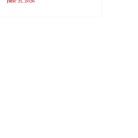
June 25, 2026