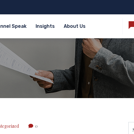
nnel Speak
Insights
About Us
tegorized
0