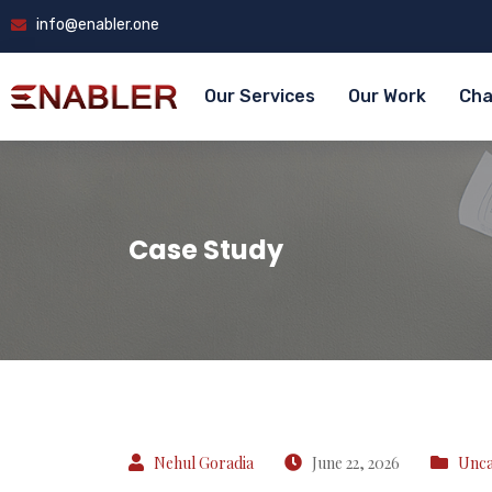
info@enabler.one
Our Services
Our Work
Cha
Case Study
Nehul Goradia
June 22, 2026
Unca