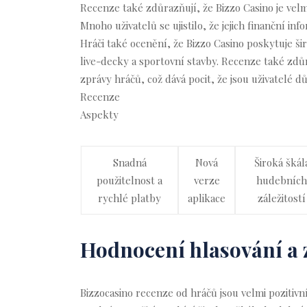
Recenze také zdůrazňují, že Bizzo Casino je velm
Mnoho uživatelů se ujistilo, že jejich finanční i
Hráči také ocenění, že Bizzo Casino poskytuje ši
live-decky a sportovní stavby. Recenze také zdůra
zprávy hráčů, což dává pocit, že jsou uživatelé dů
Recenze
Aspekty
Snadná
Nová
Široká škál
použitelnost a
verze
hudebních
rychlé platby
aplikace
záležitostí
Hodnocení hlasování a 
Bizzocasino recenze od hráčů jsou velmi pozitivn