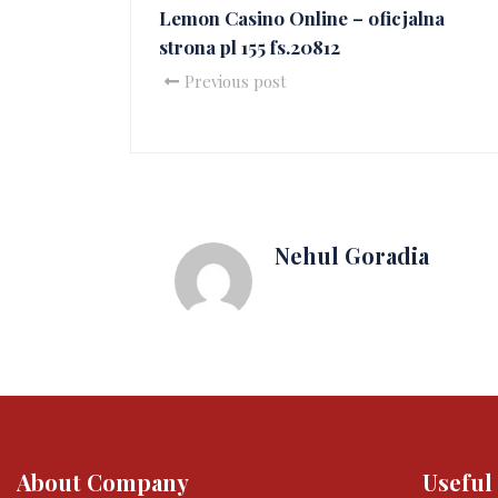
Lemon Casino Online – oficjalna
strona pl 155 fs.20812
Previous post
Nehul Goradia
About Company
Useful