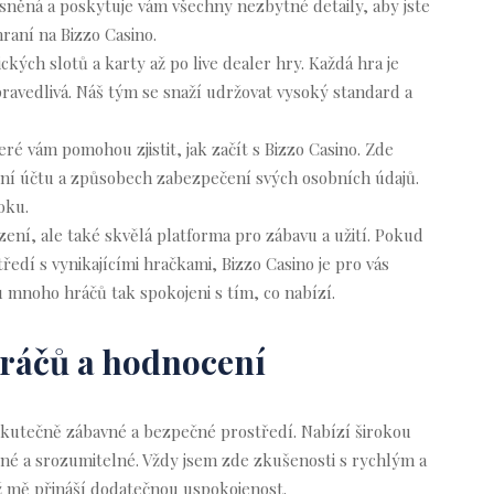
sněná a poskytuje vám všechny nezbytné detaily, aby jste
raní na Bizzo Casino.
ckých slotů a karty až po live dealer hry. Každá hra je
pravedlivá. Náš tým se snaží udržovat vysoký standard a
eré vám pomohou zjistit, jak začít s Bizzo Casino. Zde
ení účtu a způsobech zabezpečení svých osobních údajů.
oku.
ení, ale také skvělá platforma pro zábavu a užití. Pokud
ředí s vynikajícími hračkami, Bizzo Casino je pro vás
ou mnoho hráčů tak spokojeni s tím, co nabízí.
hráčů a hodnocení
 skutečně zábavné a bezpečné prostředí. Nabízí širokou
né a srozumitelné. Vždy jsem zde zkušenosti s rychlým a
 mě přináší dodatečnou uspokojenost.