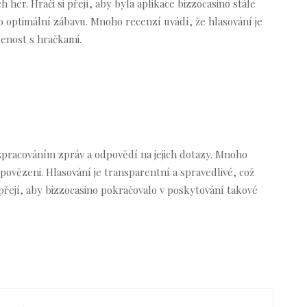
 her. Hrači si přejí, aby byla aplikace bizzocasino stále
 optimální zábavu. Mnoho recenzí uvádí, že hlasování je
enost s hračkami.
 zpracováním zpráv a odpovědí na jejich dotazy. Mnoho
povězeni. Hlasování je transparentní a spravedlivé, což
 přejí, aby bizzocasino pokračovalo v poskytování takové