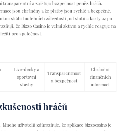
i transparentní a zajišťuje bezpečnost peněz hráčů.
nformace jsou chráněny a že platby jsou rychlé a bezpečné.
rokou škálu hudebních záležitostí, od slotů a karty až po
zňují, že Bizzo Casino je velmi aktivní a rychle reaguje na
ležití pro společnost.
a
Live-decky a
Chránění
Transparentnost
sportovní
finančních
a bezpečnost
stavby
informací
zkušenosti hráčů
í. Mnoho uživatelů zdůrazňuje, že aplikace bizzocasino je