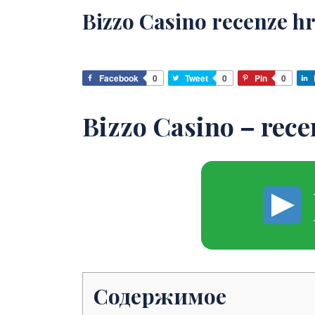
Bizzo Casino recenze h
Facebook
0
Tweet
0
Pin
0
Bizzo Casino – rec
Содержимое