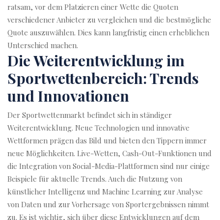
ratsam, vor dem Platzieren einer Wette die Quoten
verschiedener Anbieter zu vergleichen und die bestmögliche
Quote auszuwählen. Dies kann langfristig einen erheblichen
Unterschied machen.
Die Weiterentwicklung im
Sportwettenbereich: Trends
und Innovationen
Der Sportwettenmarkt befindet sich in ständiger
Weiterentwicklung. Neue Technologien und innovative
Wettformen prägen das Bild und bieten den Tippern immer
neue Möglichkeiten. Live-Wetten, Cash-Out-Funktionen und
die Integration von Social-Media-Plattformen sind nur einige
Beispiele für aktuelle Trends. Auch die Nutzung von
künstlicher Intelligenz und Machine Learning zur Analyse
von Daten und zur Vorhersage von Sportergebnissen nimmt
zu. Es ist wichtig, sich über diese Entwicklungen auf dem