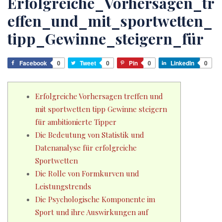
Erfolgreiche_Vorhersagen_tr
effen_und_mit_sportwetten_
tipp_Gewinne_steigern_für
Facebook
0
Tweet
0
Pin
0
LinkedIn
0
Erfolgreiche Vorhersagen treffen und
mit sportwetten tipp Gewinne steigern
für ambitionierte Tipper
Die Bedeutung von Statistik und
Datenanalyse für erfolgreiche
Sportwetten
Die Rolle von Formkurven und
Leistungstrends
Die Psychologische Komponente im
Sport und ihre Auswirkungen auf