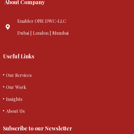
About Company
Enabler ONE DWC-LLC
Dubai | London | Mumbai
Useful Links
Our Services
Our Work
Insights
About Us
Subscribe to our Newsletter