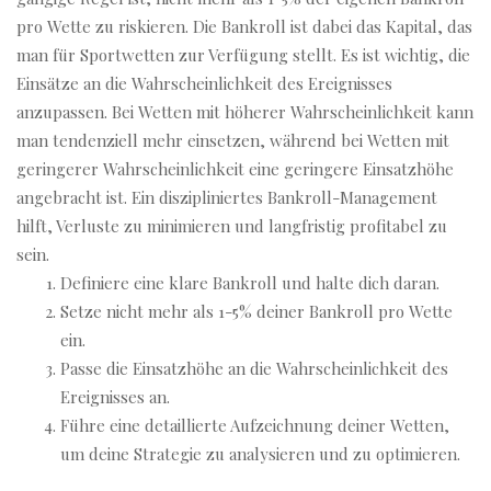
pro Wette zu riskieren. Die Bankroll ist dabei das Kapital, das
man für Sportwetten zur Verfügung stellt. Es ist wichtig, die
Einsätze an die Wahrscheinlichkeit des Ereignisses
anzupassen. Bei Wetten mit höherer Wahrscheinlichkeit kann
man tendenziell mehr einsetzen, während bei Wetten mit
geringerer Wahrscheinlichkeit eine geringere Einsatzhöhe
angebracht ist. Ein diszipliniertes Bankroll-Management
hilft, Verluste zu minimieren und langfristig profitabel zu
sein.
Definiere eine klare Bankroll und halte dich daran.
Setze nicht mehr als 1-5% deiner Bankroll pro Wette
ein.
Passe die Einsatzhöhe an die Wahrscheinlichkeit des
Ereignisses an.
Führe eine detaillierte Aufzeichnung deiner Wetten,
um deine Strategie zu analysieren und zu optimieren.