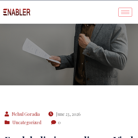
Case Study
Nehul Goradia
June 23, 2026
Uncategorized
0