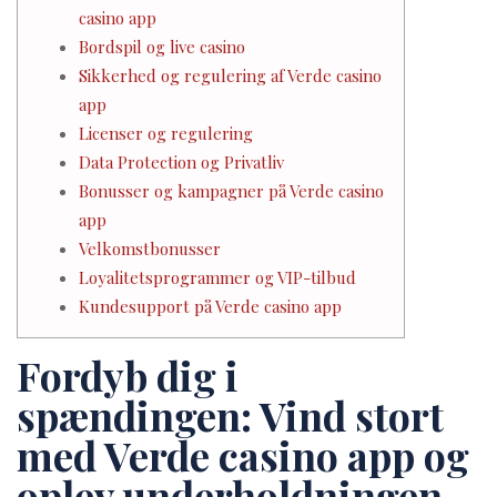
casino app
Bordspil og live casino
Sikkerhed og regulering af Verde casino
app
Licenser og regulering
Data Protection og Privatliv
Bonusser og kampagner på Verde casino
app
Velkomstbonusser
Loyalitetsprogrammer og VIP-tilbud
Kundesupport på Verde casino app
Fordyb dig i
spændingen: Vind stort
med Verde casino app og
oplev underholdningen