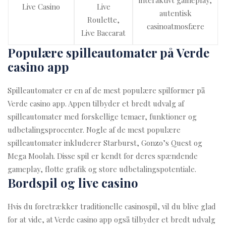
interaktivt gameplay,
Live Casino
Live
autentisk
Roulette,
casinoatmosfære
Live Baccarat
Populære spilleautomater på Verde
casino app
Spilleautomater er en af de mest populære spilformer på
Verde casino app. Appen tilbyder et bredt udvalg af
spilleautomater med forskellige temaer, funktioner og
udbetalingsprocenter. Nogle af de mest populære
spilleautomater inkluderer Starburst, Gonzo’s Quest og
Mega Moolah. Disse spil er kendt for deres spændende
gameplay, flotte grafik og store udbetalingspotentiale.
Bordspil og live casino
Hvis du foretrækker traditionelle casinospil, vil du blive glad
for at vide, at Verde casino app også tilbyder et bredt udvalg