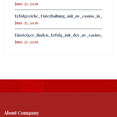
June 25, 2026
Erfolgreiche_Unterhaltung_mit_nv_casino_in_einer
June 25, 2026
Einsteiger_finden_Erfolg_mit_der_nv_casino_app_u
June 25, 2026
About Company