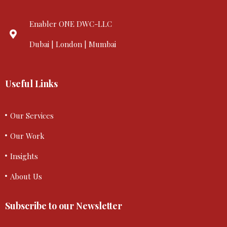
Enabler ONE DWC-LLC
Dubai | London | Mumbai
Useful Links
Our Services
Our Work
Insights
About Us
Subscribe to our Newsletter