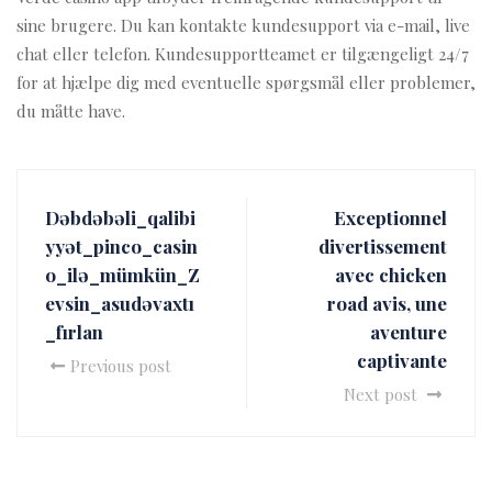
sine brugere. Du kan kontakte kundesupport via e-mail, live
chat eller telefon. Kundesupportteamet er tilgængeligt 24/7
for at hjælpe dig med eventuelle spørgsmål eller problemer,
du måtte have.
Dəbdəbəli_qalibi
Exceptionnel
yyət_pinco_casin
divertissement
o_ilə_mümkün_Z
avec chicken
evsin_asudəvaxtı
road avis, une
_fırlan
aventure
captivante
Previous post
Next post