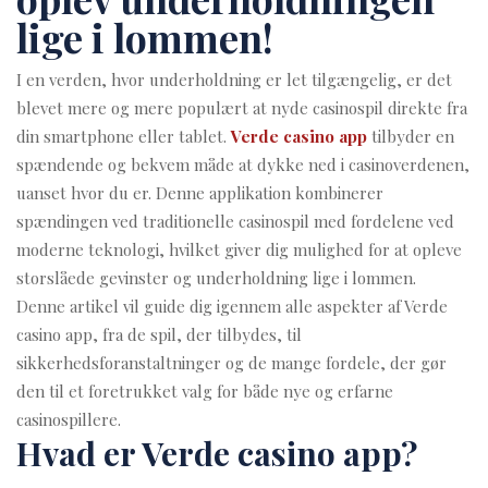
lige i lommen!
I en verden, hvor underholdning er let tilgængelig, er det
blevet mere og mere populært at nyde casinospil direkte fra
din smartphone eller tablet.
Verde casino app
tilbyder en
spændende og bekvem måde at dykke ned i casinoverdenen,
uanset hvor du er. Denne applikation kombinerer
spændingen ved traditionelle casinospil med fordelene ved
moderne teknologi, hvilket giver dig mulighed for at opleve
storslåede gevinster og underholdning lige i lommen.
Denne artikel vil guide dig igennem alle aspekter af Verde
casino app, fra de spil, der tilbydes, til
sikkerhedsforanstaltninger og de mange fordele, der gør
den til et foretrukket valg for både nye og erfarne
casinospillere.
Hvad er Verde casino app?