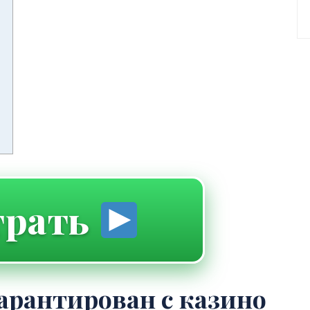
рать
рантирован с казино