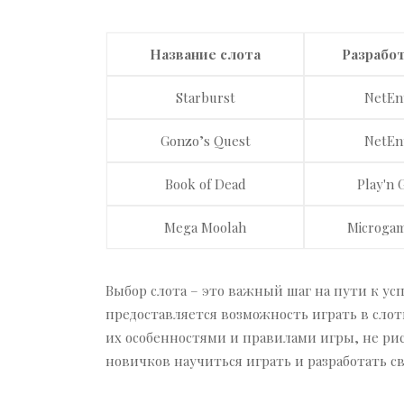
Название слота
Разрабо
Starburst
NetEn
Gonzo’s Quest
NetEn
Book of Dead
Play'n 
Mega Moolah
Microga
Выбор слота – это важный шаг на пути к усп
предоставляется возможность играть в сло
их особенностями и правилами игры, не ри
новичков научиться играть и разработать с