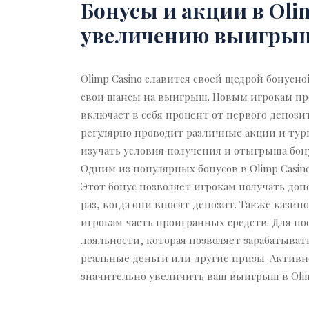
Бонусы и акции в Olim
увеличению выигры
Olimp Casino славится своей щедрой бонусн
свои шансы на выигрыш. Новым игрокам пр
включает в себя процент от первого депози
регулярно проводит различные акции и ту
изучать условия получения и отыгрыша бон
Одним из популярных бонусов в Olimp Casino
Этот бонус позволяет игрокам получать до
раз, когда они вносят депозит. Также казин
игрокам часть проигранных средств. Для п
лояльности, которая позволяет зарабатыват
реальные деньги или другие призы. Активно
значительно увеличить ваш выигрыш в Olim