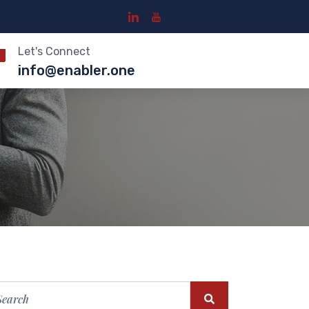
Let's Connect
info@enabler.one