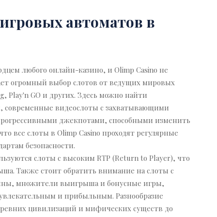
игровых автоматов в
дцем любого онлайн-казино, и Olimp Casino не
ает огромный выбор слотов от ведущих мировых
g, Play'n GO и других. Здесь можно найти
й, современные видеослоты с захватывающими
 прогрессивными джекпотами, способными изменить
то все слоты в Olimp Casino проходят регулярные
дартам безопасности.
зуются слоты с высоким RTP (Return to Player), что
ыша. Также стоит обратить внимание на слоты с
ны, множители выигрыша и бонусные игры,
 увлекательным и прибыльным. Разнообразие
 древних цивилизаций и мифических существ до