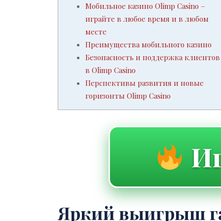
Мобильное казино Olimp Casino –
играйте в любое время и в любом
месте
Преимущества мобильного казино
Безопасность и поддержка клиентов
в Olimp Casino
Перспективы развития и новые
горизонты Olimp Casino
Иг
Яркий выигрыш га