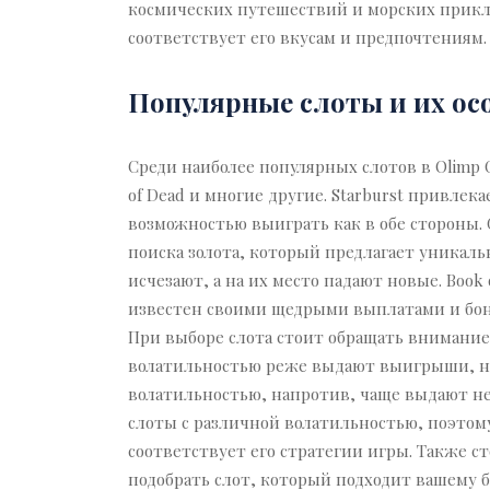
космических путешествий и морских прикл
соответствует его вкусам и предпочтениям.
Популярные слоты и их ос
Среди наиболее популярных слотов в Olimp C
of Dead и многие другие. Starburst привлек
возможностью выиграть как в обе стороны. 
поиска золота, который предлагает уникал
исчезают, а на их место падают новые. Book
известен своими щедрыми выплатами и бон
При выборе слота стоит обращать внимание 
волатильностью реже выдают выигрыши, но
волатильностью, напротив, чаще выдают не
слоты с различной волатильностью, поэтом
соответствует его стратегии игры. Также 
подобрать слот, который подходит вашему 