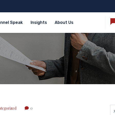
nnel Speak
Insights
About Us
tegorized
0