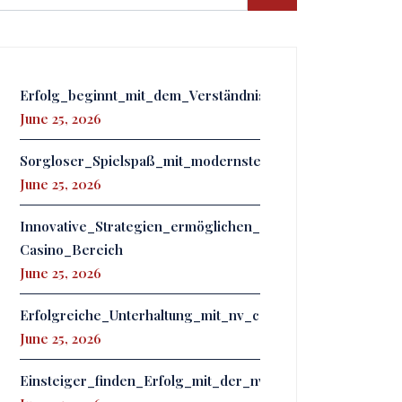
Erfolg_beginnt_mit_dem_Verständnis_für_kingmaker_ca
June 25, 2026
Sorgloser_Spielspaß_mit_modernsten_Funktionen_erwart
June 25, 2026
Innovative_Strategien_ermöglichen_Erfolg_mit_powbet_i
Casino_Bereich
June 25, 2026
Erfolgreiche_Unterhaltung_mit_nv_casino_in_einer_sic
June 25, 2026
Einsteiger_finden_Erfolg_mit_der_nv_casino_app_und_lu