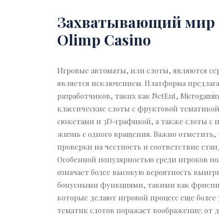
Захватывающий мир 
Olimp Casino
Игровые автоматы, или слоты, являются сер
является исключением. Платформа предлаг
разработчиков, таких как NetEnt, Microgamin
классические слоты с фруктовой тематико
сюжетами и 3D-графикой, а также слоты с
жизнь с одного вращения. Важно отметить, ч
проверки на честность и соответствие стан
Особенной популярностью среди игроков поль
означает более высокую вероятность выигр
бонусными функциями, такими как фриспи
которые делают игровой процесс еще более
тематик слотов поражает воображение: от