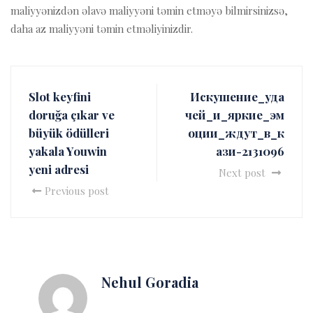
maliyyənizdən əlavə maliyyəni təmin etməyə bilmirsinizsə,
daha az maliyyəni təmin etməliyinizdir.
Slot keyfini
Искушение_уда
doruğa çıkar ve
чей_и_яркие_эм
büyük ödülleri
оции_ждут_в_к
yakala Youwin
ази-2131096
yeni adresi
Next post
Previous post
Nehul Goradia