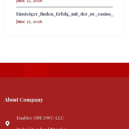
June 25, 2026
Einsteiger_finden_Erfolg_mit_der_nv_casino_app_u
June 25, 2026
About Company
Enabler ONE DWC-LLC