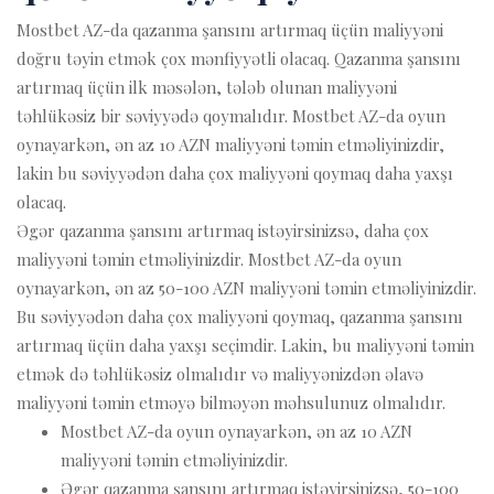
Mostbet AZ-da qazanma şansını artırmaq üçün maliyyəni
doğru təyin etmək çox mənfiyyətli olacaq. Qazanma şansını
artırmaq üçün ilk məsələn, tələb olunan maliyyəni
təhlükəsiz bir səviyyədə qoymalıdır. Mostbet AZ-da oyun
oynayarkən, ən az 10 AZN maliyyəni təmin etməliyinizdir,
lakin bu səviyyədən daha çox maliyyəni qoymaq daha yaxşı
olacaq.
Əgər qazanma şansını artırmaq istəyirsinizsə, daha çox
maliyyəni təmin etməliyinizdir. Mostbet AZ-da oyun
oynayarkən, ən az 50-100 AZN maliyyəni təmin etməliyinizdir.
Bu səviyyədən daha çox maliyyəni qoymaq, qazanma şansını
artırmaq üçün daha yaxşı seçimdir. Lakin, bu maliyyəni təmin
etmək də təhlükəsiz olmalıdır və maliyyənizdən əlavə
maliyyəni təmin etməyə bilməyən məhsulunuz olmalıdır.
Mostbet AZ-da oyun oynayarkən, ən az 10 AZN
maliyyəni təmin etməliyinizdir.
Əgər qazanma şansını artırmaq istəyirsinizsə, 50-100