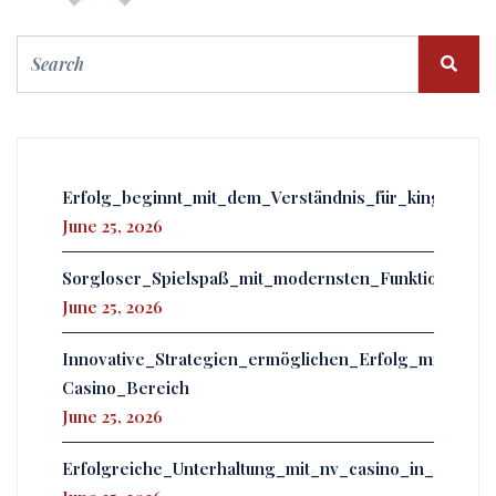
Erfolg_beginnt_mit_dem_Verständnis_für_kingmake
June 25, 2026
Sorgloser_Spielspaß_mit_modernsten_Funktionen_er
June 25, 2026
Innovative_Strategien_ermöglichen_Erfolg_mit_powb
Casino_Bereich
June 25, 2026
Erfolgreiche_Unterhaltung_mit_nv_casino_in_einer