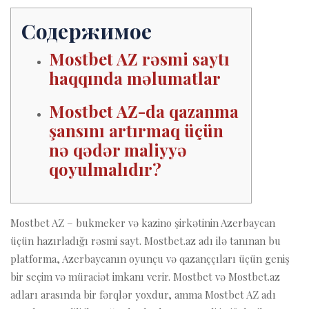
Содержимое
Mostbet AZ rəsmi saytı
haqqında məlumatlar
Mostbet AZ-da qazanma
şansını artırmaq üçün
nə qədər maliyyə
qoyulmalıdır?
Mostbet AZ – bukmeker və kazino şirkətinin Azerbaycan
üçün hazırladığı rəsmi sayt. Mostbet.az adı ilə tanınan bu
platforma, Azerbaycanın oyunçu və qazanççıları üçün geniş
bir seçim və müraciət imkanı verir. Mostbet və Mostbet.az
adları arasında bir fərqlər yoxdur, amma Mostbet AZ adı