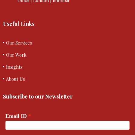
Dubai | London | Mumbai
Useful Links
Our Services
Our Work
Insights
About Us
Subscribe to our Newsletter