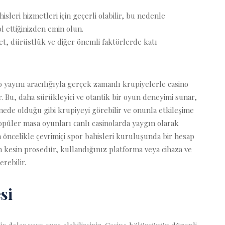
sleri hizmetleri için geçerli olabilir, bu nedenle
 ettiğinizden emin olun.
et, dürüstlük ve diğer önemli faktörlerde katı
eo yayını aracılığıyla gerçek zamanlı krupiyelerle casino
r. Bu, daha sürükleyici ve otantik bir oyun deneyimi sunar,
ede olduğu gibi krupiyeyi görebilir ve onunla etkileşime
 popüler masa oyunları canlı casinolarda yaygın olarak
 öncelikle çevrimiçi spor bahisleri kuruluşunda bir hesap
n kesin prosedür, kullandığınız platforma veya cihaza ve
rebilir.
si