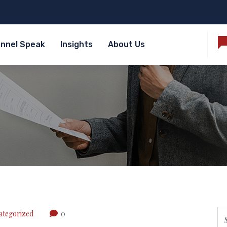
nnel Speak
Insights
About Us
ategorized
0