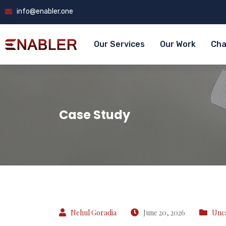
info@enabler.one
Our Services
Our Work
Cha
Case Study
Nehul Goradia
June 20, 2026
Unc