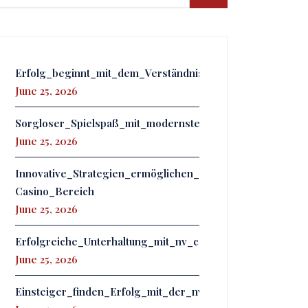
Erfolg_beginnt_mit_dem_Verständnis_für_kingmaker_ca
June 25, 2026
Sorgloser_Spielspaß_mit_modernsten_Funktionen_erwart
June 25, 2026
Innovative_Strategien_ermöglichen_Erfolg_mit_powbet_i
Casino_Bereich
June 25, 2026
Erfolgreiche_Unterhaltung_mit_nv_casino_in_einer_sic
June 25, 2026
Einsteiger_finden_Erfolg_mit_der_nv_casino_app_und_lu