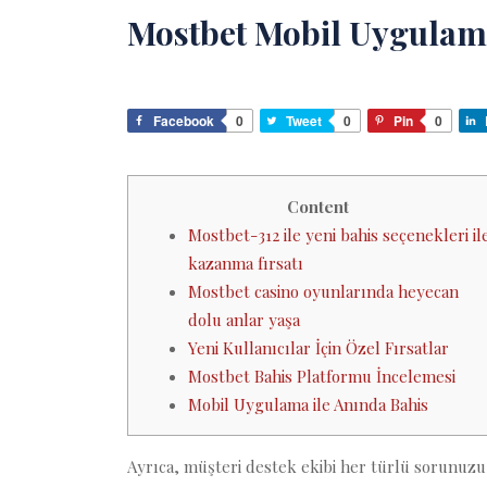
Mostbet Mobil Uygula
Facebook
0
Tweet
0
Pin
0
Content
Mostbet-312 ile yeni bahis seçenekleri il
kazanma fırsatı
Mostbet casino oyunlarında heyecan
dolu anlar yaşa
Yeni Kullanıcılar İçin Özel Fırsatlar
Mostbet Bahis Platformu İncelemesi
Mobil Uygulama ile Anında Bahis
Ayrıca, müşteri destek ekibi her türlü sorunuzu