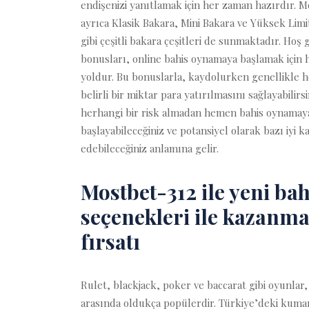
endişenizi yanıtlamak için her zaman hazırdır. 
ayrıca Klasik Bakara, Mini Bakara ve Yüksek Limi
gibi çeşitli bakara çeşitleri de sunmaktadır. Hoş 
bonusları, online bahis oynamaya başlamak için h
yoldur. Bu bonuslarla, kaydolurken genellikle 
belirli bir miktar para yatırılmasını sağlayabilirsi
herhangi bir risk almadan hemen bahis oynamay
başlayabileceğiniz ve potansiyel olarak bazı iyi k
edebileceğiniz anlamına gelir.
Mostbet-312 ile yeni bah
seçenekleri ile kazanm
fırsatı
Rulet, blackjack, poker ve baccarat gibi oyunlar,
arasında oldukça popülerdir. Türkiye’deki kumar