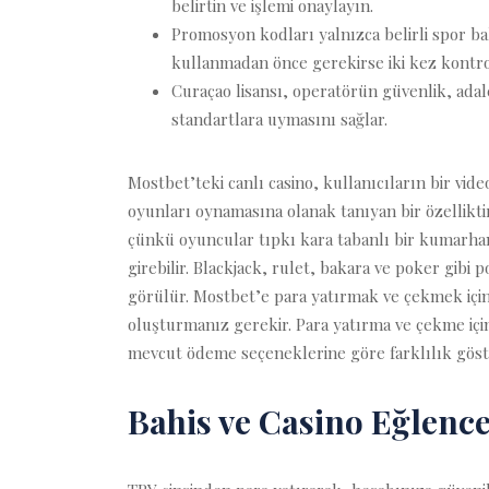
belirtin ve işlemi onaylayın.
Promosyon kodları yalnızca belirli spor bahi
kullanmadan önce gerekirse iki kez kontrol
Curaçao lisansı, operatörün güvenlik, adal
standartlara uymasını sağlar.
Mostbet’teki canlı casino, kullanıcıların bir vid
oyunları oynamasına olanak tanıyan bir özellikti
çünkü oyuncular tıpkı kara tabanlı bir kumarhan
girebilir. Blackjack, rulet, bakara ve poker gibi
görülür. Mostbet’e para yatırmak ve çekmek için
oluşturmanız gerekir. Para yatırma ve çekme içi
mevcut ödeme seçeneklerine göre farklılık göste
Bahis ve Casino Eğlence