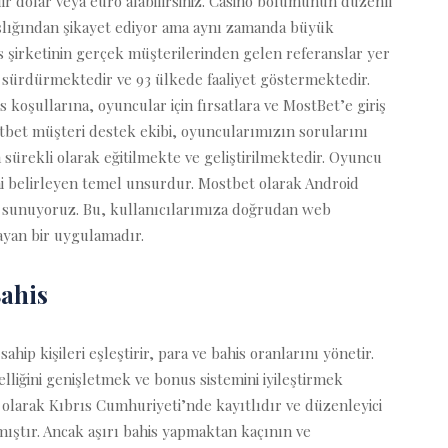
ir dolar veya euro alabilirsiniz. Casino bölümünün düzenli
vaşlığından şikayet ediyor ama aynı zamanda büyük
s şirketinin gerçek müşterilerinden gelen referanslar yer
ı sürdürmektedir ve 93 ülkede faaliyet göstermektedir.
 koşullarına, oyuncular için fırsatlara ve MostBet’e giriş
tbet müşteri destek ekibi, oyuncularımızın sorularını
 sürekli olarak eğitilmekte ve geliştirilmektedir. Oyuncu
 belirleyen temel unsurdur. Mostbet olarak Android
PK sunuyoruz. Bu, kullanıcılarımıza doğrudan web
layan bir uygulamadır.
ahis
hip kişileri eşleştirir, para ve bahis oranlarını yönetir.
elliğini genişletmek ve bonus sistemini iyileştirmek
 olarak Kıbrıs Cumhuriyeti’nde kayıtlıdır ve düzenleyici
mıştır. Ancak aşırı bahis yapmaktan kaçının ve