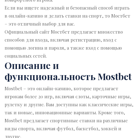
Если вы ищете надежный и безопасный способ играть
в онлайн-казино и делать ставки на спорт, то Мостбет
– это отличный выбор для вас.
Официальный сайт Мостбет предлагает множество
способов для входа, включая регистрацию, вход с
помощью логина и пароля, а также вход с помощью
социальных сетей.
Описание и
функциональность Mostbet
Mostbet – это онлайн-казино, которое предлагает
игрокам более 20 игр, включая слоты, карточные игры,
рулетку и другие. Вам доступны как классические игры,
так и новые, инновационные варианты. Кроме того,
Mostbet предлагает спортивные ставки на различные
виды спорта, включая футбол, баскетбол, хоккей и
другие.