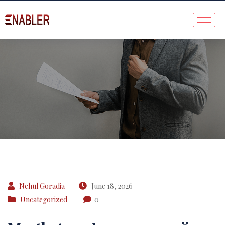
Case Study
Nehul Goradia
June 18, 2026
Uncategorized
0