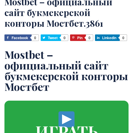
Mostbet – официальный
сайт букмекерской
конторы Мостбет.3861
Facebook
0
Tweet
0
Pin
0
LinkedIn
0
Mostbet –
официальный сайт
букмекерской конторы
Мостбет
ИГРАТЬ