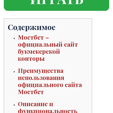
Содержимое
Мостбет –
официальный сайт
букмекерской
конторы
Преимущества
использования
официального сайта
Мостбет
Описание и
функциональность