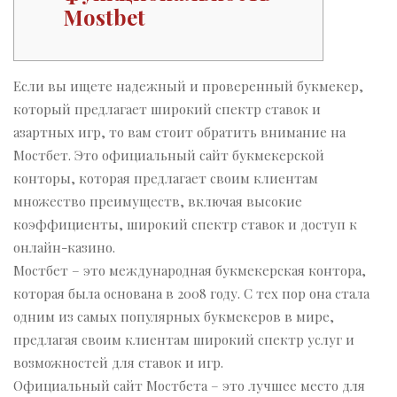
Mostbet
Если вы ищете надежный и проверенный букмекер,
который предлагает широкий спектр ставок и
азартных игр, то вам стоит обратить внимание на
Мостбет. Это официальный сайт букмекерской
конторы, которая предлагает своим клиентам
множество преимуществ, включая высокие
коэффициенты, широкий спектр ставок и доступ к
онлайн-казино.
Мостбет – это международная букмекерская контора,
которая была основана в 2008 году. С тех пор она стала
одним из самых популярных букмекеров в мире,
предлагая своим клиентам широкий спектр услуг и
возможностей для ставок и игр.
Официальный сайт Мостбета – это лучшее место для