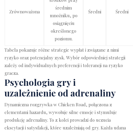
środków przy
średnim
Zrównoważona
Średni
Średni
mnożniku, po
osiągnięciu
określonego
poziomu.
Tabela pokazuje różne strategie wypłat i związane z nimi
ryzyko oraz potencjalny zysk. Wybór odpowiedniej strategii
zależy od indywidualnych preferencji i tolerancji na ryzyko
gracza.
Psychologia gry i
uzależnienie od adrenaliny
Dynamiczna rozgrywka w Chicken Road, połączona z
elementami hazardu, wywołuje silne emocje i stymuluje
produkcję adrenaliny. To z kolei prowadzi do uczucia
ekscytacji i satysfakcji, które uzależniają od gry. Każda udana