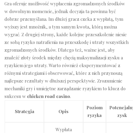
Gra oferuje możliwość wypłacenia zgromadzonych środków
w dowolnym momencie, jednak decyzja ta powinna być
dobrze przemyślana. Im dłużej gracz czeka z wypłatą, tym
wyższy jest mnożnik, a tym samym kwota, którą można
wygrać. Z drugiej strony, każde kolejne przeszkolenie niesie
ze sobą ryzyko natrafienia na przeszkodę i utraty wszystkich
zgromadzonych środków. Dlatego też, ważne jest, aby
znaleźć złoty środek między chęcią maksymalizacji zysku a
ryzykiem jego utraty. Warto również eksperymentować z
różnymi strategiami i obserwować, które z nich przynoszą
najlepsze rezultaty w dłuższej perspektywie. Zrozumienie
mechaniki gry i umiejętne zarządzanie ryzykiem to klucz do
sukcesu w
chicken road casino
.
Poziom
Potencjaln
Strategia
Opis
ryzyka
zysk
Wypłata