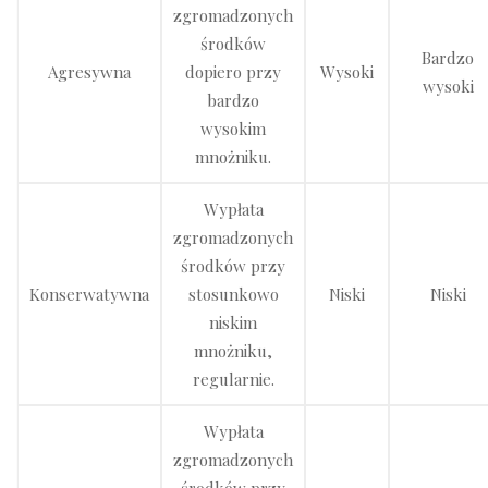
zgromadzonych
środków
Bardzo
Agresywna
dopiero przy
Wysoki
wysoki
bardzo
wysokim
mnożniku.
Wypłata
zgromadzonych
środków przy
Konserwatywna
stosunkowo
Niski
Niski
niskim
mnożniku,
regularnie.
Wypłata
zgromadzonych