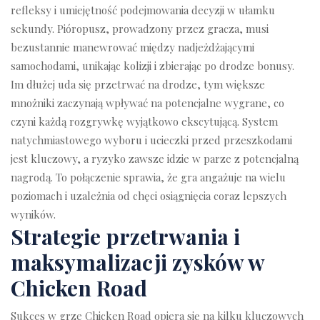
refleksy i umiejętność podejmowania decyzji w ułamku
sekundy. Pióropusz, prowadzony przez gracza, musi
bezustannie manewrować między nadjeżdżającymi
samochodami, unikając kolizji i zbierając po drodze bonusy.
Im dłużej uda się przetrwać na drodze, tym większe
mnożniki zaczynają wpływać na potencjalne wygrane, co
czyni każdą rozgrywkę wyjątkowo ekscytującą. System
natychmiastowego wyboru i ucieczki przed przeszkodami
jest kluczowy, a ryzyko zawsze idzie w parze z potencjalną
nagrodą. To połączenie sprawia, że gra angażuje na wielu
poziomach i uzależnia od chęci osiągnięcia coraz lepszych
wyników.
Strategie przetrwania i
maksymalizacji zysków w
Chicken Road
Sukces w grze Chicken Road opiera się na kilku kluczowych