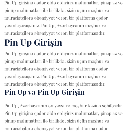
Pin Up girişinə qədər əldə etdiyiniz məlumatlar, pinap az və
pinup məlumatları ilə birlikdə, sizin üçün məşhur və
müraciətçilərə əhəmiyyət verən bir platforma qədər
yaxınlaşacaqsınız. Pin Up, Azərbaycanın məşhur və
müraciətçilərə əhəmiyyət verən bir platformasıdır.
Pin Up Girişin
Pin Up girişinə qədər əldə etdiyiniz məlumatlar, pinap az və
pinup məlumatları ilə birlikdə, sizin üçün məşhur və
müraciətçilərə əhəmiyyət verən bir platforma qədər
yaxınlaşacaqsınız. Pin Up, Azərbaycanın məşhur və
müraciətçilərə əhəmiyyət verən bir platformasıdır.
Pin Up və Pin Up Girişin
Pin Up, Azərbaycanın ən yaxşı və məşhur kazino səhifəsidir.
Pin Up girişinə qədər əldə etdiyiniz məlumatlar, pinap az və
pinup məlumatları ilə birlikdə, sizin üçün məşhur və
müraciətçilərə əhəmiyyət verən bir platforma qədər