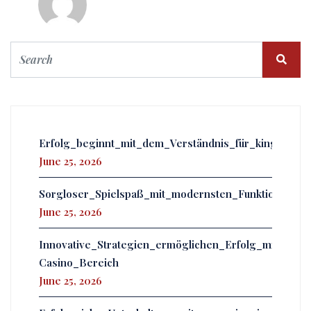
Erfolg_beginnt_mit_dem_Verständnis_für_kingmake
June 25, 2026
Sorgloser_Spielspaß_mit_modernsten_Funktionen_er
June 25, 2026
Innovative_Strategien_ermöglichen_Erfolg_mit_powb
Casino_Bereich
June 25, 2026