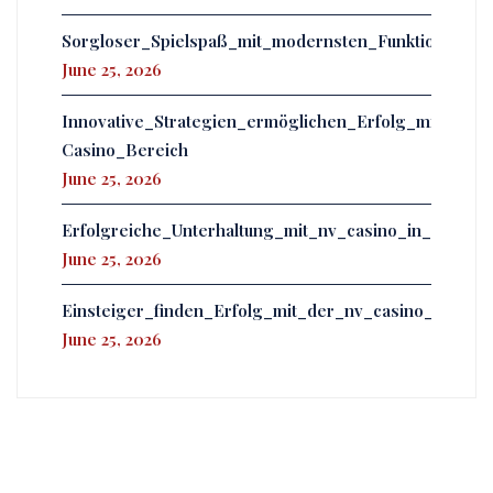
Sorgloser_Spielspaß_mit_modernsten_Funktionen_er
June 25, 2026
Innovative_Strategien_ermöglichen_Erfolg_mit_powb
Casino_Bereich
June 25, 2026
Erfolgreiche_Unterhaltung_mit_nv_casino_in_einer
June 25, 2026
Einsteiger_finden_Erfolg_mit_der_nv_casino_app_u
June 25, 2026