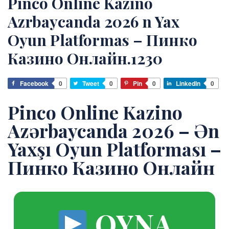
Pinco Online Kazino
Azrbaycanda 2026 n Yax
Oyun Platformas – Пинко
Казино Онлайн.1230
Facebook
0
Tweet
0
Pin
0
LinkedIn
0
Pinco Online Kazino
Azərbaycanda 2026 – Ən
Yaxşı Oyun Platforması –
Пинко Казино Онлайн
OYNA