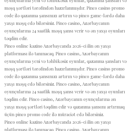
oyunçularına yeni və təhlükəsiz oyunlar, qazanma şansları və
məşq şərtləri tərəfindən hazırlanmışdır. Pinco casino promo
code ilə qazanma şansınızı artırın və pinco game-lərdə daha
yaxşı məşq edə bilərsiniz. Pinco casino, Azərbaycanın
oyunçularına 24 saatlik məşq şansı verir və ən yaxşı oyunları
təqdim edir.
Pinco online kazino Azərbaycanda 2026-ci ilin ən yaxşı
platforması ilə tanınacaq. Pinco casino, Azərbaycanın
oyunçularına yeni və təhlükəsiz oyunlar, qazanma şansları və
məşq şərtləri tərəfindən hazırlanmışdır. Pinco casino promo
code ilə qazanma şansınızı artırın və pinco game-lərdə daha
yaxşı məşq edə bilərsiniz. Pinco casino, Azərbaycanın
oyunçularına 24 saatlik məşq şansı verir və ən yaxşı oyunları
təqdim edir. Pinco casino, Azərbaycanın oyunçularına ən
yaxşı məşq şərtləri təqdim edir və qazanma şansını artırmaq
üçün pinco promo code ilə müraciət edə bilərsiniz.
Pinco online kazino Azərbaycanda 2026-ci ilin ən yaxşı
platforması ilə tanınacaq. Pinco casino, Azərbaycanın