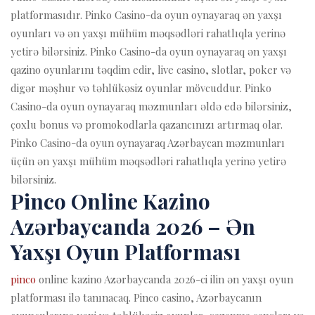
platformasıdır. Pinko Casino-da oyun oynayaraq ən yaxşı
oyunları və ən yaxşı mühüm məqsədləri rahatlıqla yerinə
yetirə bilərsiniz. Pinko Casino-da oyun oynayaraq ən yaxşı
qazino oyunlarını təqdim edir, live casino, slotlar, poker və
digər məşhur və təhlükəsiz oyunlar mövcuddur. Pinko
Casino-da oyun oynayaraq məzmunları əldə edə bilərsiniz,
çoxlu bonus və promokodlarla qazancınızı artırmaq olar.
Pinko Casino-da oyun oynayaraq Azərbaycan məzmunları
üçün ən yaxşı mühüm məqsədləri rahatlıqla yerinə yetirə
bilərsiniz.
Pinco Online Kazino
Azərbaycanda 2026 – Ən
Yaxşı Oyun Platforması
pinco
online kazino Azərbaycanda 2026-ci ilin ən yaxşı oyun
platforması ilə tanınacaq. Pinco casino, Azərbaycanın