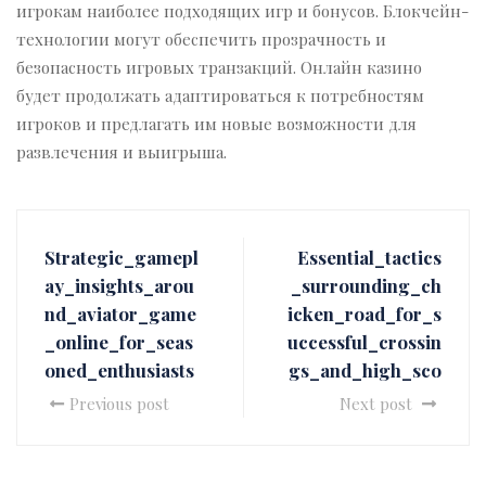
игрокам наиболее подходящих игр и бонусов. Блокчейн-
технологии могут обеспечить прозрачность и
безопасность игровых транзакций. Онлайн казино
будет продолжать адаптироваться к потребностям
игроков и предлагать им новые возможности для
развлечения и выигрыша.
Strategic_gamepl
Essential_tactics
ay_insights_arou
_surrounding_ch
nd_aviator_game
icken_road_for_s
_online_for_seas
uccessful_crossin
oned_enthusiasts
gs_and_high_sco
Previous post
Next post