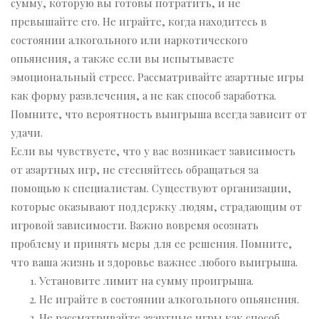
сумму, которую вы готовы потратить, и не
превышайте его. Не играйте, когда находитесь в
состоянии алкогольного или наркотического
опьянения, а также если вы испытываете
эмоциональный стресс. Рассматривайте азартные игры
как форму развлечения, а не как способ заработка.
Помните, что вероятность выигрыша всегда зависит от
удачи.
Если вы чувствуете, что у вас возникает зависимость
от азартных игр, не стесняйтесь обращаться за
помощью к специалистам. Существуют организации,
которые оказывают поддержку людям, страдающим от
игровой зависимости. Важно вовремя осознать
проблему и принять меры для ее решения. Помните,
что ваша жизнь и здоровье важнее любого выигрыша.
Установите лимит на сумму проигрыша.
Не играйте в состоянии алкогольного опьянения.
Не рассматривайте азартные игры как способ