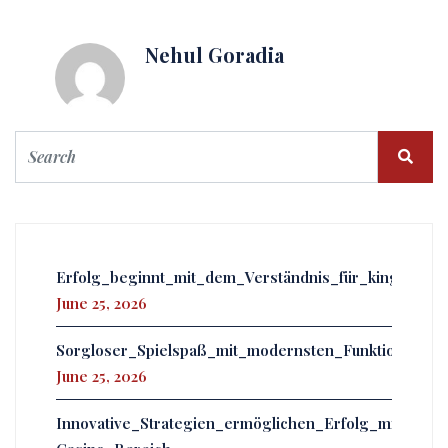
Nehul Goradia
Erfolg_beginnt_mit_dem_Verständnis_für_kingmake
June 25, 2026
Sorgloser_Spielspaß_mit_modernsten_Funktionen_er
June 25, 2026
Innovative_Strategien_ermöglichen_Erfolg_mit_powb