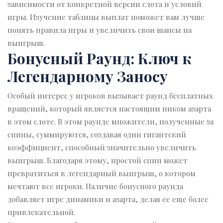
зависимости от конкретной версии слота и условий
игры. Изучение таблицы выплат поможет вам лучше
понять правила игры и увеличить свои шансы на
выигрыш.
Бонусный Раунд: Ключ к
Легендарному Заносу
Особый интерес у игроков вызывает раунд бесплатных
вращений, который является настоящим пиком азарта
в этом слоте. В этом раунде множители, полученные за
спины, суммируются, создавая один гигантский
коэффициент, способный значительно увеличить
выигрыш. Благодаря этому, простой спин может
превратиться в легендарный выигрыш, о котором
мечтают все игроки. Наличие бонусного раунда
добавляет игре динамики и азарта, делая ее еще более
привлекательной.