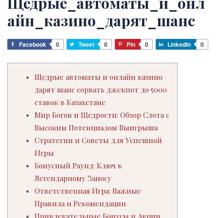
Щедрые_автоматы_и_онл
айн_казино_дарят_шанс
Facebook
0
Tweet
0
Pin
0
LinkedIn
0
Щедрые автоматы и онлайн казино
дарят шанс сорвать джекпот до 5000
ставок в Казахстане
Мир Богов и Щедрости: Обзор Слота с
Высоким Потенциалом Выигрыша
Стратегии и Советы для Успешной
Игры
Бонусный Раунд: Ключ к
Легендарному Заносу
Ответственная Игра: Важные
Правила и Рекомендации
Привлекательные Бонусы и Акции