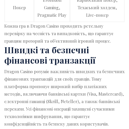
Evolution
Карибський покер,
Покер
Gaming,
Техаський холдем,
Pragmatic Play
Live-покер
Кожна гра в Dragon Casino проходить ретельну
перевірку на чесність та випадковість, що гарантує
гравцям прозорий та об'єктивний ігровий процес.
Швидкі та безпечні
фінансові транзакції
Dragon Casino розуміє важливість швидких та безпечних
фінансових транзакцій для своїх гравців. Тому
платформа пропонує широкий вибір платіжних
методів, включаючи банківські картки (Visa, Mastercard),
електронні гаманці (Skrill, Neteller), а також банківські
перекази. Усі фінансові операції захищені сучасними
технологіями шифрування, що гарантує
конфіденційність та безпеку даних користувачів.