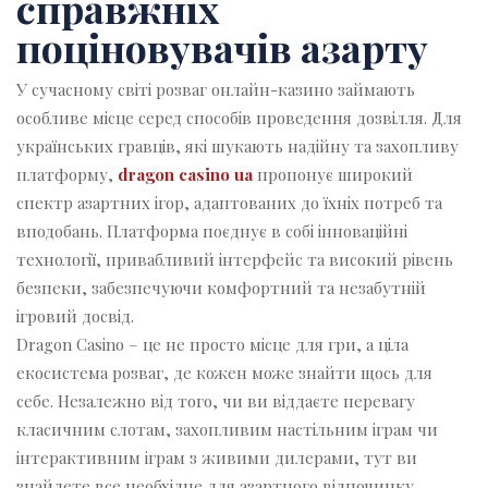
справжніх
поціновувачів азарту
У сучасному світі розваг онлайн-казино займають
особливе місце серед способів проведення дозвілля. Для
українських гравців, які шукають надійну та захопливу
платформу,
dragon casino ua
пропонує широкий
спектр азартних ігор, адаптованих до їхніх потреб та
вподобань. Платформа поєднує в собі інноваційні
технології, привабливий інтерфейс та високий рівень
безпеки, забезпечуючи комфортний та незабутній
ігровий досвід.
Dragon Casino – це не просто місце для гри, а ціла
екосистема розваг, де кожен може знайти щось для
себе. Незалежно від того, чи ви віддаєте перевагу
класичним слотам, захопливим настільним іграм чи
інтерактивним іграм з живими дилерами, тут ви
знайдете все необхідне для азартного відпочинку.