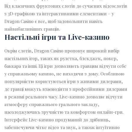
Від класичних фруктових слотів до сучасних відеослотів
з 3D-графікою та інтерактивними елементами – у
Dragon Casino є все, щоб задовольнити навіть
найвибагливіших гравців.
Настільні ігри та Live-казино
Окрім слотів, Dragon Casino пропонує широкий вибір
настільних ігор, таких як рулетка, блекджек, покер,
баккара та інші. Ці ігри дозволяють гравцям відчути себе
у справжньому казино, не виходячи з дому. Особливою
популярністю користуються ігри з живими дилерами,
де гравці можуть взаємодіяти з професійними дилерами
в режимі реального часу. Live-казино дозволяє відчути
атмосферу справжнього грального закладу,
насолоджуючись зручністю та комфортом онлайн-гри.
Інтерфейс Live-казино продуманий до дрібниць,
забезпечуючи чітке відео та звук, а також інтуїтивно