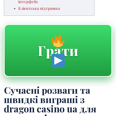
інтерфейс
Клієнтська підтримка
Грати
Сучасні розваги та
швидкі виграші з
dragon casino ua для