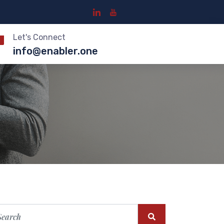
Let's Connect
info@enabler.one