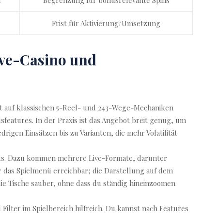
n
Begrenzung für bonusrelevante Spins
Frist für Aktivierung/Umsetzung
ive-Casino und
egt auf klassischen 5-Reel- und 243-Wege-Mechaniken
features. In der Praxis ist das Angebot breit genug, um
drigen Einsätzen bis zu Varianten, die mehr Volatilität
ots. Dazu kommen mehrere Live-Formate, darunter
er das Spielmenü erreichbar; die Darstellung auf dem
die Tische sauber, ohne dass du ständig hineinzoomen
 Filter im Spielbereich hilfreich. Du kannst nach Features