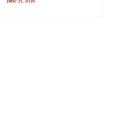
June 25, 2026