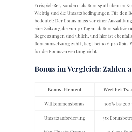
Freispiel-Set, sondern als Bonusguthaben im Ko
Wichtig sind die Umsatzbedingungen. Für den B
bedeutet: Der Bonus muss vor einer Auszahlun
eine Zeitvorgabe von 30 Tagen ab Bonusaktivier
Begrenzungen sind üblich, und hier ist ebenfalls
Bonusumsetzung zählt, liegt bei 10 € pro Spin. 
für die Bonusverwertung nicht.
Bonus im Vergleich: Zahlen a
Bonus-Element
Wert bei Tsa
Willkommensbonus
100% bis 200 
Umsatzanforderung
35x Bonusbetr