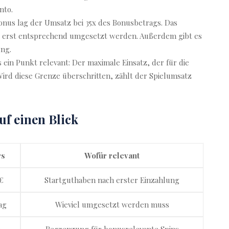
nto.
onus lag der Umsatz bei 35x des Bonusbetrags. Das
g erst entsprechend umgesetzt werden. Außerdem gibt es
ung.
 ein Punkt relevant: Der maximale Einsatz, der für die
Wird diese Grenze überschritten, zählt der Spielumsatz
uf einen Blick
rs
Wofür relevant
€
Startguthaben nach erster Einzahlung
ag
Wieviel umgesetzt werden muss