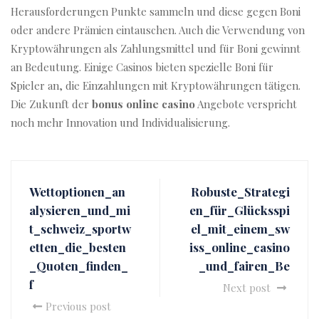
Herausforderungen Punkte sammeln und diese gegen Boni
oder andere Prämien eintauschen. Auch die Verwendung von
Kryptowährungen als Zahlungsmittel und für Boni gewinnt
an Bedeutung. Einige Casinos bieten spezielle Boni für
Spieler an, die Einzahlungen mit Kryptowährungen tätigen.
Die Zukunft der
bonus online casino
Angebote verspricht
noch mehr Innovation und Individualisierung.
Wettoptionen_an
Robuste_Strategi
alysieren_und_mi
en_für_Glücksspi
t_schweiz_sportw
el_mit_einem_sw
etten_die_besten
iss_online_casino
_Quoten_finden_
_und_fairen_Be
f
Next post
Previous post