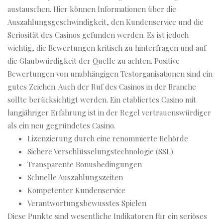
austauschen. Hier können Informationen über die
Auszahlungsgeschwindigkeit, den Kundenservice und die
Seriosität des Casinos gefunden werden. Es ist jedoch
wichtig, die Bewertungen kritisch zu hinterfragen und auf
die Glaubwürdigkeit der Quelle zu achten. Positive
Bewertungen von unabhängigen Testorganisationen sind ein
gutes Zeichen. Auch der Ruf des Casinos in der Branche
sollte berücksichtigt werden. Ein etabliertes Casino mit
langjähriger Erfahrung ist in der Regel vertrauenswürdiger
als ein neu gegründetes Casino.
Lizenzierung durch eine renommierte Behörde
Sichere Verschlüsselungstechnologie (SSL)
Transparente Bonusbedingungen
Schnelle Auszahlungszeiten
Kompetenter Kundenservice
Verantwortungsbewusstes Spielen
Diese Punkte sind wesentliche Indikatoren für ein seriöses