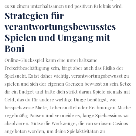
es zu einem unterhaltsamen und positiven Erlebnis wird.
Strategien für
verantwortungsbewusstes
Spielen und Umgang mit
Boni
Online-Glücksspiel kann eine unterhaltsame
Freizeitbeschäftigung sein, birgt aber auch das Risiko der
Spielsucht. Es ist daher wichtig, verantwortungsbewusst zu
spielen und sich der eigenen Grenzen bewusst zu sein. Setze
dir ein Budget und halte dich strikt daran. Spiele niemals mit
Geld, das du für andere wichtige Dinge benötigst, wie
beispielsweise Miete, Lebensmittel oder Rechnungen. Mache
regelmäßig Pausen und vermeide es, lange Spielsessions zu
absolvieren. Nutze die Werkzeuge, die von seriösen Casinos
angeboten werden, um deine Spielaktivitäten zu