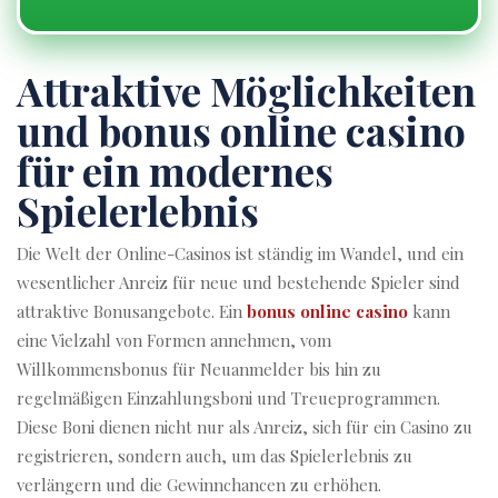
Attraktive Möglichkeiten
und bonus online casino
für ein modernes
Spielerlebnis
Die Welt der Online-Casinos ist ständig im Wandel, und ein
wesentlicher Anreiz für neue und bestehende Spieler sind
attraktive Bonusangebote. Ein
bonus online casino
kann
eine Vielzahl von Formen annehmen, vom
Willkommensbonus für Neuanmelder bis hin zu
regelmäßigen Einzahlungsboni und Treueprogrammen.
Diese Boni dienen nicht nur als Anreiz, sich für ein Casino zu
registrieren, sondern auch, um das Spielerlebnis zu
verlängern und die Gewinnchancen zu erhöhen.