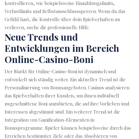
kontrollieren, wie beispielsweise Einzahlungslimits,
Verlustlimits und Selbstausschlusssperren. Wenn du das
Gefühl hast, die Kontrolle über dein Spielverhalten zu
verlieren, suche dir professionelle Hilfe.
Neue Trends und
Entwicklungen im Bereich
Online-Casino-Boni
Der Markt für Online-Casino-Boni ist dynamisch und
entwickelt sich ständig weiter. Ein aktueller Trend ist die
Personalisierung von Bonusangeboten. Casinos analysieren
das Spielverhalten ihrer Kunden, um ihnen individuell
zugeschnittene Boni anzubieten, die auf ihre Vorlieben und
Interessen abgestimmt sind. Ein weiterer Trend ist die
Integration von Gamification-Elementen in
Bonusprogramme. Spieler können beispielsweise durch das
Erreichen bestimmter Ziele oder das Absolvieren von