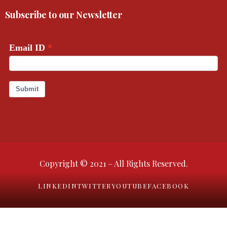
Subscribe to our Newsletter
Copyright © 2021 – All Rights Reserved.
LINKEDIN
TWITTER
YOUTUBE
FACEBOOK