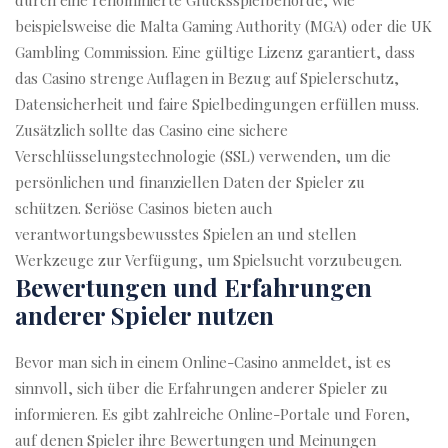
durch eine renommierte Glücksspielbehörde, wie
beispielsweise die Malta Gaming Authority (MGA) oder die UK
Gambling Commission. Eine gültige Lizenz garantiert, dass
das Casino strenge Auflagen in Bezug auf Spielerschutz,
Datensicherheit und faire Spielbedingungen erfüllen muss.
Zusätzlich sollte das Casino eine sichere
Verschlüsselungstechnologie (SSL) verwenden, um die
persönlichen und finanziellen Daten der Spieler zu
schützen. Seriöse Casinos bieten auch
verantwortungsbewusstes Spielen an und stellen
Werkzeuge zur Verfügung, um Spielsucht vorzubeugen.
Bewertungen und Erfahrungen
anderer Spieler nutzen
Bevor man sich in einem Online-Casino anmeldet, ist es
sinnvoll, sich über die Erfahrungen anderer Spieler zu
informieren. Es gibt zahlreiche Online-Portale und Foren,
auf denen Spieler ihre Bewertungen und Meinungen