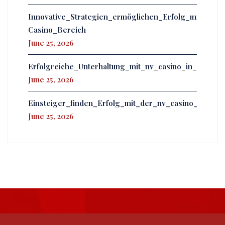
Innovative_Strategien_ermöglichen_Erfolg_mit_powb
Casino_Bereich
June 25, 2026
Erfolgreiche_Unterhaltung_mit_nv_casino_in_einer
June 25, 2026
Einsteiger_finden_Erfolg_mit_der_nv_casino_app_u
June 25, 2026