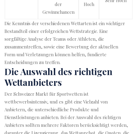
Sehr Hoch
der
Hoch
Gewinnchancen
Die Kenntnis der verschiedenen Wettarten ist ein wichtiger
Bestandteil einer erfolgreichen Wettstrategie. Eine
sorgfältige Analyse der Teams oder Athleten, die
zusammentreffen, sowie eine Bewertung der aktuellen
Form und Verletzungen können helfen, fundierte
Entscheidungen zu treffen.
Die Auswahl des richtigen
Wettanbieters
Der Schweizer Markt für Sportwetten ist
wettbewerbsintensiv, und es gibt eine Vielzahl von
Anbietern, die unterschiedliche Produkte und
Dienstleistungen anbieten. Bei der Auswahl des richtigen
Anbieters sollten mehrere Faktoren berücksichtigt werden,
darunter die Lizenzierung, das Wettangebot, die Quoten, die