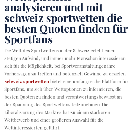
analysieren und mit
schweiz sportwetten die
besten Quoten finden für
Sportfans
Die Welt des Sportwettens in der Schweiz erlebt einen
stetigen Aufwind, und immer mehr Menschen interessieren
sich für die Möglichkeit, bei Sportveranstaltungen ihre
Vorhersagen zu treffen und potenziell Gewinne zu erzielen.
schweiz sportwetten
bietet eine umfangreiche Plattform für
Sportfans, um sich über Wettoptionen zu informieren, die
besten Quoten zu finden und verantwortungsbewusst an
der Spannung des Sportwettens teilzunehmen. Die
Liberalisierung des Marktes hat zu einem stärkeren
Wettbewerb und einer größeren Auswahl für die
Wettinteressierten geführt.