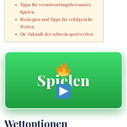
Tipps für verantwortungsbewusstes
Spielen
Strategien und Tipps für erfolgreiche
Wetten
Die Zukunft der schweiz sportwetten
Spielen
Wettoptionen