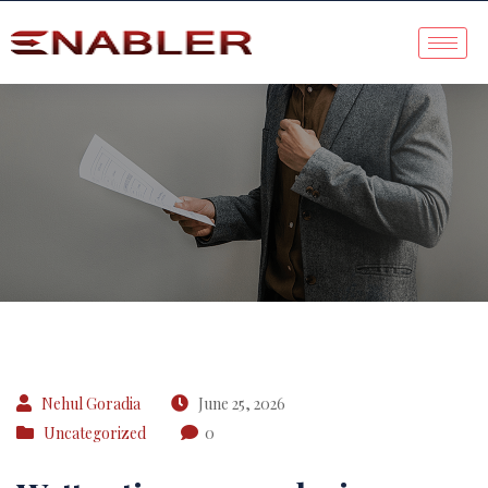
Case Study
Nehul Goradia
June 25, 2026
Uncategorized
0