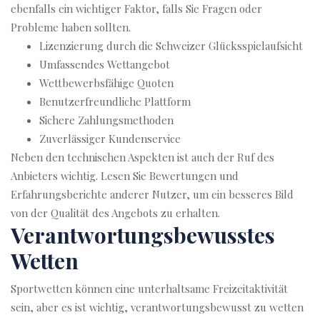
ebenfalls ein wichtiger Faktor, falls Sie Fragen oder
Probleme haben sollten.
Lizenzierung durch die Schweizer Glücksspielaufsicht
Umfassendes Wettangebot
Wettbewerbsfähige Quoten
Benutzerfreundliche Plattform
Sichere Zahlungsmethoden
Zuverlässiger Kundenservice
Neben den technischen Aspekten ist auch der Ruf des
Anbieters wichtig. Lesen Sie Bewertungen und
Erfahrungsberichte anderer Nutzer, um ein besseres Bild
von der Qualität des Angebots zu erhalten.
Verantwortungsbewusstes
Wetten
Sportwetten können eine unterhaltsame Freizeitaktivität
sein, aber es ist wichtig, verantwortungsbewusst zu wetten