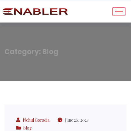
Category:
Blog
Nehul Goradia
June 26, 2024
blog