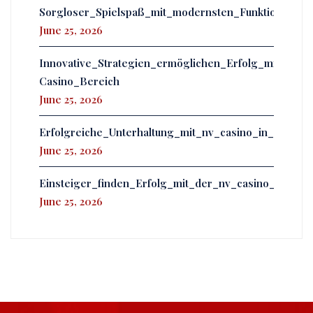
Sorgloser_Spielspaß_mit_modernsten_Funktionen_er
June 25, 2026
Innovative_Strategien_ermöglichen_Erfolg_mit_powb
Casino_Bereich
June 25, 2026
Erfolgreiche_Unterhaltung_mit_nv_casino_in_einer
June 25, 2026
Einsteiger_finden_Erfolg_mit_der_nv_casino_app_u
June 25, 2026