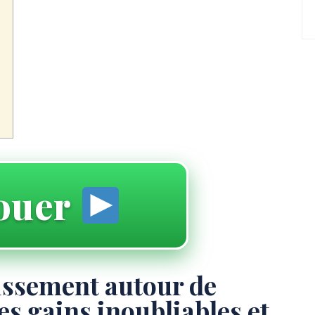
ouer
issement autour de
es gains inoubliables et