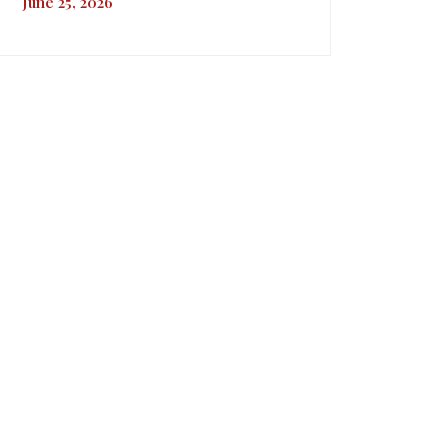
June 25, 2026