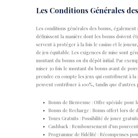
Les Conditions Générales de
Les conditions générales des bonus, également 
définissent la manière dont les bonus doivent être
servent à protéger à la fois le casino et le joue
de jeu équitable. Les exigences de mise sont g
montant du bonus ou du dépôt initial. Par exempl
miser 30 fois le montant du bonus avant de pouvo
prendre en compte les jeux qui contribuent à la r
peuvent contribuer à 100%, tandis que d'autres 
Bonus de Bienvenue : Offre spéciale pour 
Bonus de Recharge : Bonus offert lors de d
Tours Gratuits : Possibilité de jouer gratu
Cashback : Remboursement d'un pourcenta
Programme de Fidélité : Récompenses pour 