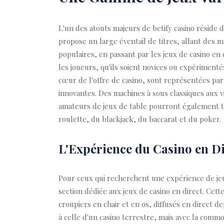
L'un des atouts majeurs de betify casino réside d
propose un large éventail de titres, allant des m
populaires, en passant par les jeux de casino en 
les joueurs, qu'ils soient novices ou expérimen
cœur de l'offre de casino, sont représentées pa
innovantes. Des machines à sous classiques aux v
amateurs de jeux de table pourront également tr
roulette, du blackjack, du baccarat et du poker.
L'Expérience du Casino en Di
Pour ceux qui recherchent une expérience de jeu
section dédiée aux jeux de casino en direct. Cett
croupiers en chair et en os, diffusés en direct de
à celle d'un casino terrestre, mais avec la commo