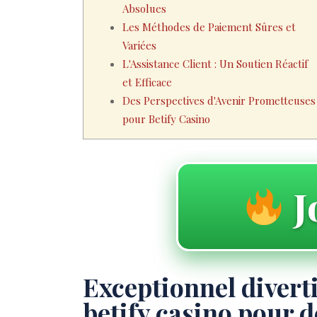
Absolues
Les Méthodes de Paiement Sûres et
Variées
L'Assistance Client : Un Soutien Réactif
et Efficace
Des Perspectives d'Avenir Prometteuses
pour Betify Casino
J
Exceptionnel divert
betify casino pour d