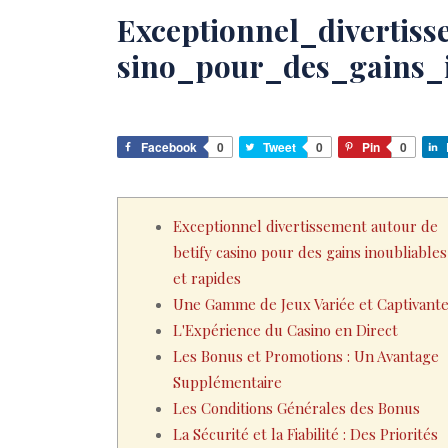
Exceptionnel_divertis
sino_pour_des_gains_i
Facebook
0
Tweet
0
Pin
0
Exceptionnel divertissement autour de
betify casino pour des gains inoubliables
et rapides
Une Gamme de Jeux Variée et Captivant
L'Expérience du Casino en Direct
Les Bonus et Promotions : Un Avantage
Supplémentaire
Les Conditions Générales des Bonus
La Sécurité et la Fiabilité : Des Priorités