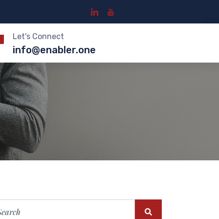
Let's Connect
info@enabler.one