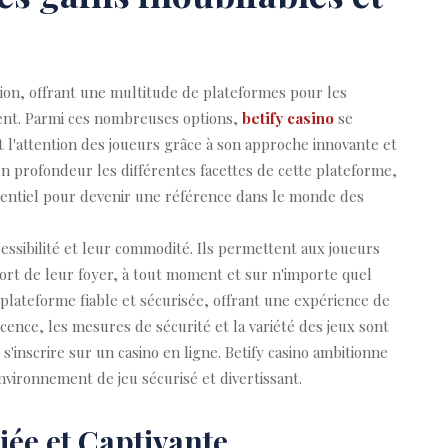
tion, offrant une multitude de plateformes pour les
ment. Parmi ces nombreuses options,
betify casino
se
 l'attention des joueurs grâce à son approche innovante et
 en profondeur les différentes facettes de cette plateforme,
otentiel pour devenir une référence dans le monde des
ccessibilité et leur commodité. Ils permettent aux joueurs
fort de leur foyer, à tout moment et sur n'importe quel
e plateforme fiable et sécurisée, offrant une expérience de
icence, les mesures de sécurité et la variété des jeux sont
'inscrire sur un casino en ligne. Betify casino ambitionne
vironnement de jeu sécurisé et divertissant.
ée et Captivante