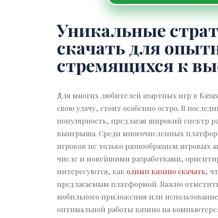
Уникальные страт
скачать для опыт
стремящихся к в
Для многих любителей азартных игр в Казах
свою удачу, стоит особенно остро. В после
популярность, предлагая широкий спектр 
выигрыша. Среди многочисленных платформ 
игроков не только разнообразием игровых 
числе и новейшими разработками, ориенти
интересуются, как
олимп казино скачать
, ч
предлагаемым платформой. Важно отметить
мобильного приложения или использование
оптимальной работы казино на компьютере