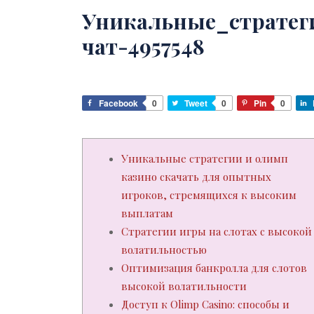
Уникальные_стратег
чат-4957548
Facebook
0
Tweet
0
Pin
0
Уникальные стратегии и олимп
казино скачать для опытных
игроков, стремящихся к высоким
выплатам
Стратегии игры на слотах с высокой
волатильностью
Оптимизация банкролла для слотов
высокой волатильности
Доступ к Olimp Casino: способы и