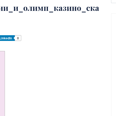
ии_и_олимп_казино_ска
LinkedIn
0