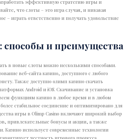
азработать эффективную стратегию игры и
айте, что слоты – это игра случая, и никакая
ное – играть ответственно и получать удовольствие
o: способы и преимущества
грать в новые слоты можно несколькими способами.
ование веб-сайта казино, доступного с любого
нету. Также доступно олимп казино скачать
тформах Android и iOS. Скачивание и установка
всем функциям казино в любое время и в любом
 более стабильное соединение и оптимизировано для
ества игры в Olimp Casino включают широкий выбор
ов, привлекательные бонусы и акции, а также
и. Казино использует современные технологии
арантирует честность игрового процесса.