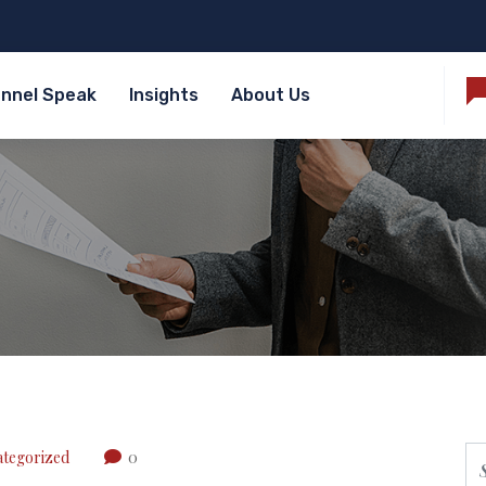
nnel Speak
Insights
About Us
tegorized
0