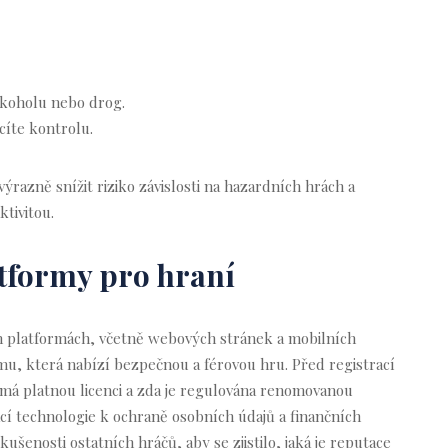
alkoholu nebo drog.
cíte kontrolu.
razně snížit riziko závislosti na hazardních hrách a
ktivitou.
atformy pro hraní
h platformách, včetně webových stránek a mobilních
ormu, která nabízí bezpečnou a férovou hru. Před registrací
a má platnou licenci a zda je regulována renomovanou
vací technologie k ochraně osobních údajů a finančních
kušenosti ostatních hráčů, aby se zjistilo, jaká je reputace