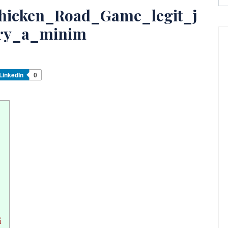
Chicken_Road_Game_legit_j
hry_a_minim
LinkedIn
0
í