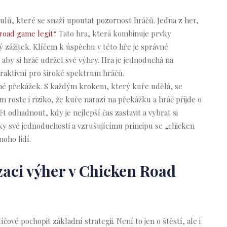
ulů, které se snaží upoutat pozornost hráčů. Jedna z her,
road game legit
“. Tato hra, která kombinuje prvky
ný zážitek. Klíčem k úspěchu v této hře je správné
aby si hráč udržel své výhry. Hra je jednoduchá na
atraktivní pro široké spektrum hráčů.
plné překážek. S každým krokem, který kuře udělá, se
 roste i riziko, že kuře narazí na překážku a hráč přijde o
 odhadnout, kdy je nejlepší čas zastavit a vybrat si
y své jednoduchosti a vzrušujícímu principu se „chicken
oho lidí.
zaci výher v Chicken Road
ové pochopit základní strategii. Není to jen o štěstí, ale i