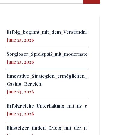
Erfolg_beginnt_mit_dem_Verständnis_für_kingmaker_ca
June 25, 2026
Sorgloser_Spielspaß_mit_modernsten_Funktionen_erwart
June 25, 2026
Innovative_Strategien_ermöglichen_Erfolg_mit_powbet_i
Casino_Bereich
June 25, 2026
Erfolgreiche_Unterhaltung_mit_nv_casino_in_einer_sic
June 25, 2026
Einsteiger_finden_Erfolg_mit_der_nv_casino_app_und_lu