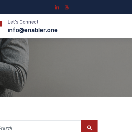
Let's Connect
info@enabler.one