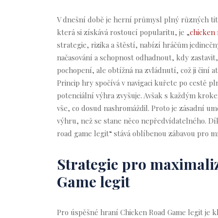
V dnešní době je herní průmysl plný různých tit
která si získává rostoucí popularitu, je „
chicken 
strategie, rizika a štěstí, nabízí hráčům jedineč
načasování a schopnost odhadnout, kdy zastavit, 
pochopení, ale obtížná na zvládnutí, což ji činí 
Princip hry spočívá v navigaci kuřete po cestě 
potenciální výhra zvyšuje. Avšak s každým krokem
vše, co dosud nashromáždil. Proto je zásadní umět
výhru, než se stane něco nepředvídatelného. Dík
road game legit“ stává oblíbenou zábavou pro mn
Strategie pro maximali
Game legit
Pro úspěšné hraní Chicken Road Game legit je klíč