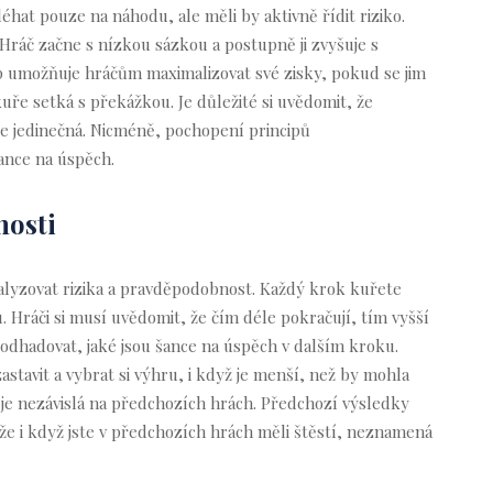
hat pouze na náhodu, ale měli by aktivně řídit riziko.
Hráč začne s nízkou sázkou a postupně ji zvyšuje s
umožňuje hráčům maximalizovat své zisky, pokud se jim
kuře setká s překážkou. Je důležité si uvědomit, že
je jedinečná. Nicméně, pochopení principů
ance na úspěch.
nosti
nalyzovat rizika a pravděpodobnost. Každý krok kuřete
 Hráči si musí uvědomit, že čím déle pokračují, tím vyšší
a odhadovat, jaké jsou šance na úspěch v dalším kroku.
 zastavit a vybrat si výhru, i když je menší, než by mohla
a je nezávislá na předchozích hrách. Předchozí výsledky
že i když jste v předchozích hrách měli štěstí, neznamená