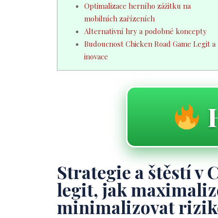
Optimalizace herního zážitku na
mobilních zařízeních
Alternativní hry a podobné koncepty
Budoucnost Chicken Road Game Legit a
inovace
H
Strategie a štěstí 
legit, jak maximaliz
minimalizovat rizi